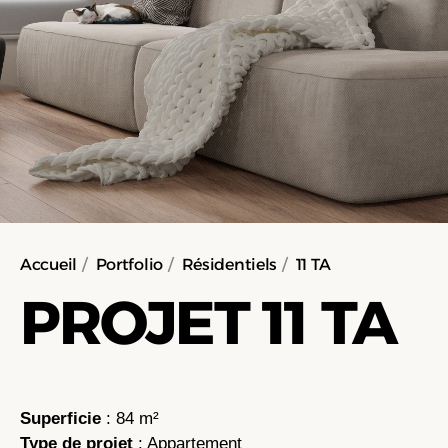
Accueil
/
Portfolio
/
Résidentiels
/
11 TA
PROJET 11 TA
Superficie
: 84 m²
Type de projet
: Appartement