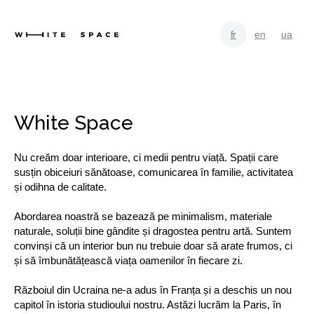
fr
en
ua
White Space
Nu creăm doar interioare, ci medii pentru viață. Spații care
susțin obiceiuri sănătoase, comunicarea în familie, activitatea
și odihna de calitate.
Abordarea noastră se bazează pe minimalism, materiale
naturale, soluții bine gândite și dragostea pentru artă. Suntem
convinși că un interior bun nu trebuie doar să arate frumos, ci
și să îmbunătățească viața oamenilor în fiecare zi.
Războiul din Ucraina ne-a adus în Franța și a deschis un nou
capitol în istoria studioului nostru. Astăzi lucrăm la Paris, în