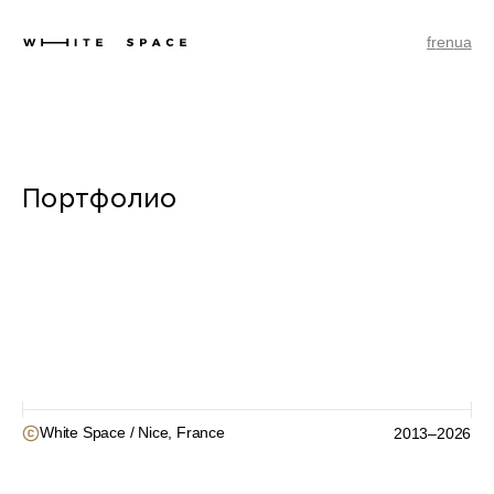
fr
en
ua
Портфолио
Nice, France
White Space /
2013–2026
Warszawa, Polska